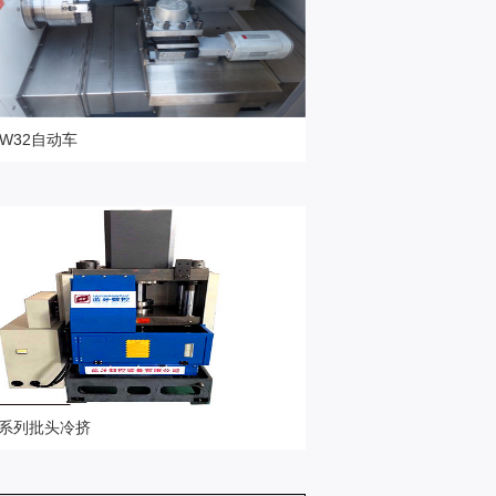
-W32自动车
高精设备
25系列批头冷挤
高精设备