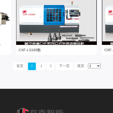
CXF-LS160数
CXF
更多高精设备
更多
首页
1
2
3
下一页
尾页
车方机
车铣复合机
床
数控车方机
车