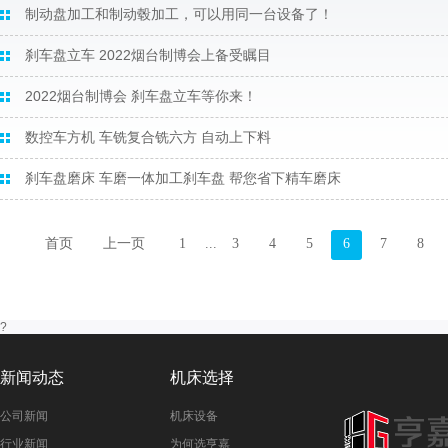
制动盘加工和制动毂加工，可以用同一台设备了！
刹车盘立车 2022烟台制博会上备受瞩目
2022烟台制博会 刹车盘立车等你来！
数控车方机 车铣复合铣六方 自动上下料
刹车盘磨床 车磨一体加工刹车盘 帮您省下精车磨床
首页
上一页
1
...
3
4
5
6
7
8
?
新闻动态
机床选择
公司新闻
机床设备
行业新闻
为何选亨嘉