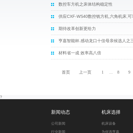
数控车方机之床体结构稳定性
供应CXF-WS40数控铣方机,六角机床
期待改革创新更给力
亨嘉智能杯.感动龙口十佳母亲候选人之
材料省一成 效率高八倍
首页
上一页
1
...
8
9
?
新闻动态
机床选择
公司新闻
机床设备
行业新闻
为何选亨嘉