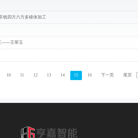
,可车铣四方六方多棱体加工
三——王翠玉
10
11
12
13
14
15
16
下一页
尾页