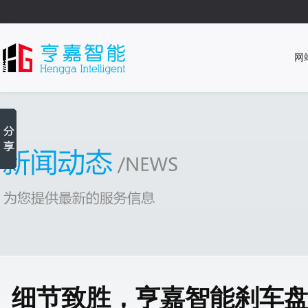
网
细节致胜，亨嘉智能刹车