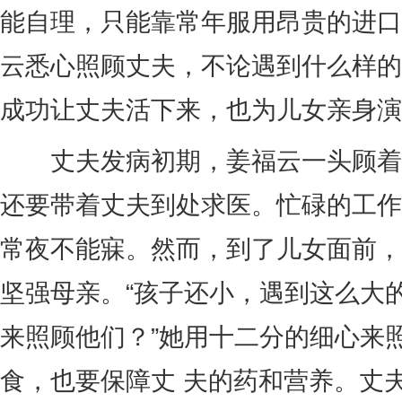
能自理，只能靠常年服用昂贵的进口
云悉心照顾丈夫，不论遇到什么样的
成功让丈夫活下来，也为儿女亲身演
丈夫发病初期，姜福云一头顾着
还要带着丈夫到处求医。忙碌的工作
常夜不能寐。然而，到了儿女面前，
坚强母亲。“孩子还小，遇到这么大
来照顾他们？”她用十二分的细心来
食，也要保障丈 夫的药和营养。丈