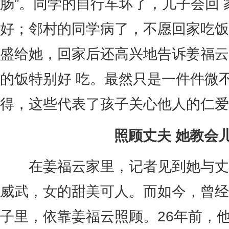
肠”。同学的自行车坏了，儿子会回
好；邻村的同学病了，不愿回家吃饭
盛给她，回家后还高兴地告诉姜福云
的饭特别好 吃。最然只是一件件微
得，这些代表了孩子关心他人的仁爱
照顾丈夫 她教会儿
在姜福云家里，记者见到她与丈
威武，女的甜美可人。而如今，曾经
子里，依靠姜福云照顾。
26
年前，他