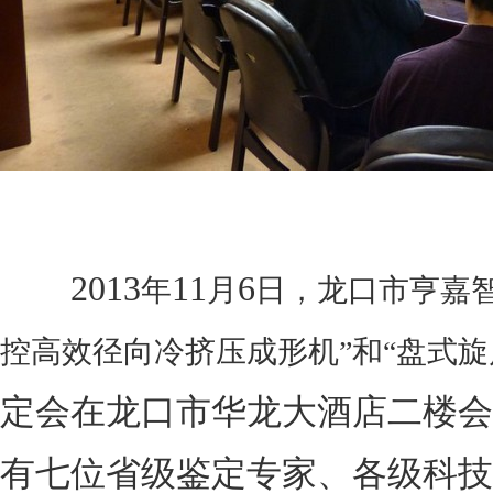
2013
11
6
年
月
日
，龙口市亨嘉
控高效径向冷挤压成形机”和“盘式旋
定会在龙口市华龙大酒店二楼会
有七位省级鉴定专家、各级科技