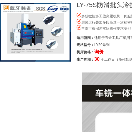
LY-75S防滑批头
多段微控多工位夹紧机构，伺服
层级运行叠加多段高速一次精密
亨嘉可根据您实际操作要求安排
适用范围：
适用于五金工具厂家,可
规格型号：
LY20系列
询价
机床价格：
30
生产周期：
个工作日（预付款