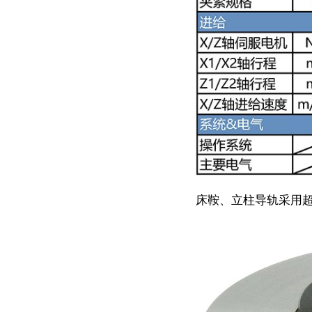
床鞍、立柱导轨采用