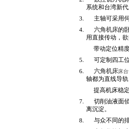
系统和台湾新代
3.
主轴可采用
4.
六角机床
的
用直接传动，欲
带动定位精度，
5.
可定制四工
6.
六角机床
床台
轴都为直线导轨
提高机床稳
7.
切削油液面
离沉淀。
8.
与众不同的