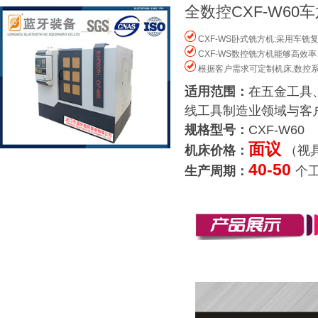
全数控CXF-W60
CXF-WS卧式铣方机:采用车
CXF-WS数控铣方机能够高效
根据客户需求可定制机床,数控系
适用范围：
在五金工具
线工具制造业领域与客
规格型号：
CXF-W60
面议
机床价格：
（视
40-50
生产周期：
个