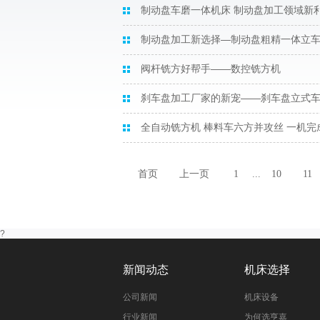
制动盘车磨一体机床 制动盘加工领域新
制动盘加工新选择—制动盘粗精一体立
阀杆铣方好帮手——数控铣方机
刹车盘加工厂家的新宠——刹车盘立式
全自动铣方机 棒料车六方并攻丝 一机完
首页
上一页
1
...
10
11
?
新闻动态
机床选择
公司新闻
机床设备
行业新闻
为何选亨嘉