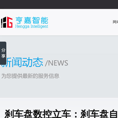
网
刹车盘数控立车：刹车盘