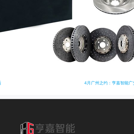
适
4月广州之约：亨嘉智能广交会
车方机
车铣复合机
床
数控车方机
车