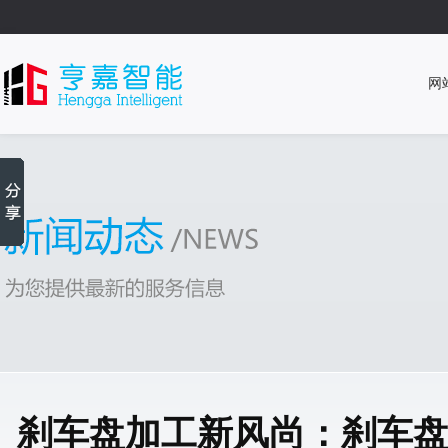
网
刹车盘加工新风尚：刹车