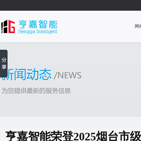
网
亨嘉智能荣登2025烟台市