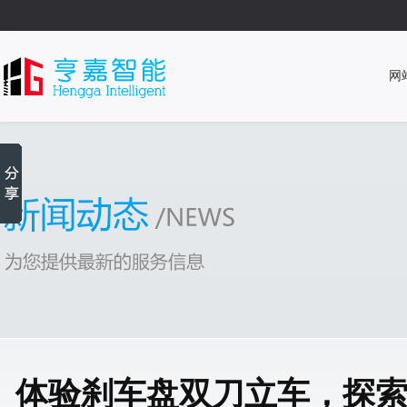
网
体验刹车盘双刀立车，探