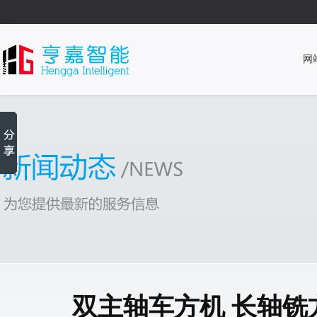
网
双主轴车方机 长轴铣