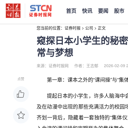
首页
快讯
要闻
股市
您当前的位置：
证券时报
>
公司
>
正文
窥探日本小学生的秘密
常与梦想
来源：证券时报网
作者：王志郁
2026-02-09 
第一章：课本之外的“课间操”与“集体
点赞
提起日本的小学生，许多人脑海中
及在动漫中出现的那些充满活力的校园
齐划一背后，隐藏着一套独特的“集体仪